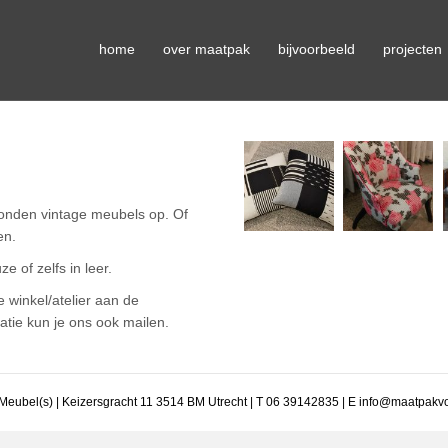
home
over maatpak
bijvoorbeeld
projecten
onden vintage meubels op. Of
en.
 of zelfs in leer.
e winkel/atelier aan de
atie kun je ons ook mailen.
eubel(s) | Keizersgracht 11 3514 BM Utrecht |
T 06 39142835
|
E info@maatpakvo