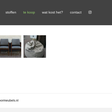
stoffen
te koop
wat kost het?
contact
ormeubels.nl